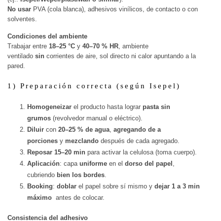
No usar
PVA (cola blanca), adhesivos vinílicos, de contacto o con
solventes.
Condiciones del ambiente
Trabajar entre
18–25 °C
y
40–70 % HR
, ambiente
ventilado
sin
corrientes de aire, sol directo ni calor apuntando a la
pared.
1) Preparación correcta (según Isepel)
Homogeneizar
el producto hasta lograr
pasta sin
grumos
(revolvedor manual o eléctrico).
Diluir
con
20–25 % de agua
,
agregando de a
porciones
y
mezclando
después de cada agregado.
Reposar 15–20 min
para activar la celulosa (toma cuerpo).
Aplicación
: capa
uniforme
en el
dorso del papel
,
cubriendo
bien los bordes
.
Booking
:
doblar
el papel sobre sí mismo y
dejar 1 a 3 min
máximo
antes de colocar.
Consistencia del adhesivo