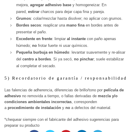
mejora,
agregar adhesivo base
y homogeneizar. En
pared,
estirar
charcos para dejar capa fina y pareja.
Grumos
: colar/mezclar hasta disolver; no aplicar con grumos.
Bordes secos
: reaplicar una
mano fina
en bordes antes de
presentar el paño.
Excedente en frente
: limpiar
al instante
con paño apenas
húmedo;
no
frotar fuerte ni usar químicos.
Pequeña burbuja en húmedo
: levantar suavemente y re-alisar
del
centro a bordes
. Si ya secó,
no pinchar
; suele estabilizar
al completar el secado.
5) Recordatorio de garantía / responsabilidad
Las falencias de adherencia, diferencias de brillo/tono por
película de
adhesivo
no removida a tiempo, o fallas derivadas de
mezcla y/o
condiciones ambientales incorrectas
, corresponden
a
procedimiento de instalación
y
no
a defectos del material.
*chequear siempre con el fabricante del adhesivo sugerencias para
preparar su producto