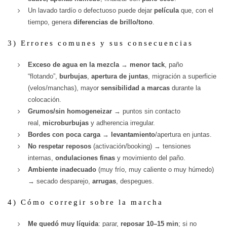
Un lavado tardío o defectuoso puede dejar
película
que, con el
tiempo, genera
diferencias de brillo/tono
.
3) Errores comunes y sus consecuencias
Exceso de agua en la mezcla
→
menor tack
, paño
“flotando”,
burbujas
,
apertura de juntas
, migración a superficie
(velos/manchas), mayor
sensibilidad a marcas
durante la
colocación.
Grumos/sin homogeneizar
→ puntos sin contacto
real,
microburbujas
y adherencia irregular.
Bordes con poca carga
→
levantamiento
/apertura en juntas.
No respetar reposos
(activación/booking) → tensiones
internas,
ondulaciones finas
y movimiento del paño.
Ambiente inadecuado
(muy frío, muy caliente o muy húmedo)
→ secado desparejo,
arrugas
, despegues.
4) Cómo corregir sobre la marcha
Me quedó muy líquida
: parar,
reposar 10–15 min
; si no