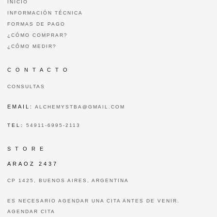
INICIO
INFORMACIÓN TÉCNICA
FORMAS DE PAGO
¿CÓMO COMPRAR?
¿CÓMO MEDIR?
C O N T A C T O
CONSULTAS
EMAIL:
ALCHEMYSTBA@GMAIL.COM
TEL:
54911-6995-2113
S T O R E
ARAOZ 2437
CP 1425, BUENOS AIRES, ARGENTINA
ES NECESARIO AGENDAR UNA CITA ANTES DE VENIR.
AGENDAR CITA