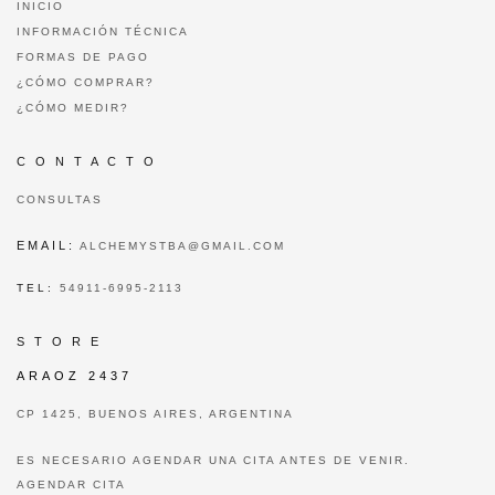
INICIO
INFORMACIÓN TÉCNICA
FORMAS DE PAGO
¿CÓMO COMPRAR?
¿CÓMO MEDIR?
C O N T A C T O
CONSULTAS
EMAIL:
ALCHEMYSTBA@GMAIL.COM
TEL:
54911-6995-2113
S T O R E
ARAOZ 2437
CP 1425, BUENOS AIRES, ARGENTINA
ES NECESARIO AGENDAR UNA CITA ANTES DE VENIR.
AGENDAR CITA