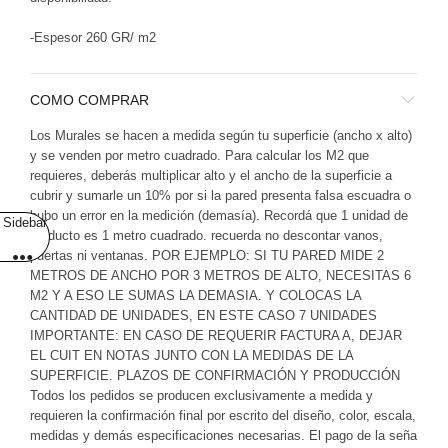
-Espesor 260 GR/ m2
COMO COMPRAR
Los Murales se hacen a medida según tu superficie (ancho x alto)
y se venden por metro cuadrado. Para calcular los M2 que
requieres, deberás multiplicar alto y el ancho de la superficie a
cubrir y sumarle un 10% por si la pared presenta falsa escuadra o
hubo un error en la medición (demasía). Recordá que 1 unidad de
Sidebar
producto es 1 metro cuadrado. recuerda no descontar vanos,
puertas ni ventanas. POR EJEMPLO: SI TU PARED MIDE 2
METROS DE ANCHO POR 3 METROS DE ALTO, NECESITAS 6
M2 Y A ESO LE SUMAS LA DEMASIA. Y COLOCAS LA
CANTIDAD DE UNIDADES, EN ESTE CASO 7 UNIDADES
IMPORTANTE: EN CASO DE REQUERIR FACTURA A, DEJAR
EL CUIT EN NOTAS JUNTO CON LA MEDIDAS DE LA
SUPERFICIE. PLAZOS DE CONFIRMACIÓN Y PRODUCCIÓN
Todos los pedidos se producen exclusivamente a medida y
requieren la confirmación final por escrito del diseño, color, escala,
medidas y demás especificaciones necesarias. El pago de la seña