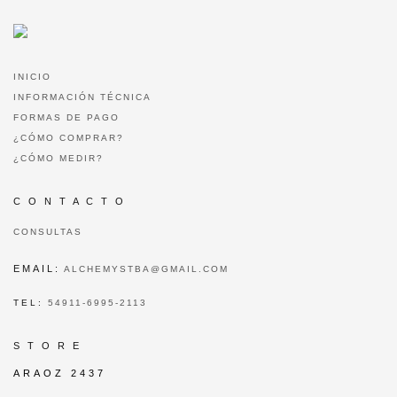
INICIO
INFORMACIÓN TÉCNICA
FORMAS DE PAGO
¿CÓMO COMPRAR?
¿CÓMO MEDIR?
C O N T A C T O
CONSULTAS
EMAIL:
ALCHEMYSTBA@GMAIL.COM
TEL:
54911-6995-2113
S T O R E
ARAOZ 2437