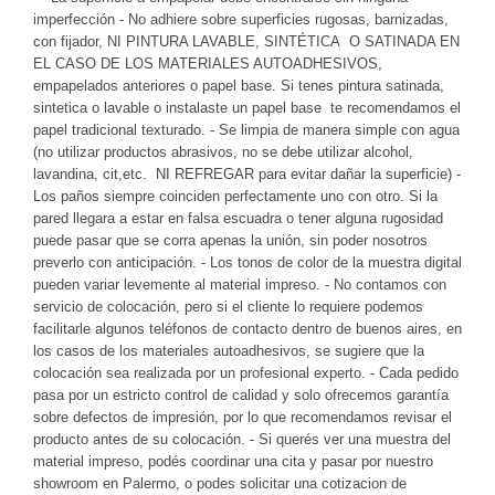
imperfección - No adhiere sobre superficies rugosas, barnizadas,
con fijador, NI PINTURA LAVABLE, SINTÉTICA O SATINADA EN
EL CASO DE LOS MATERIALES AUTOADHESIVOS,
empapelados anteriores o papel base. Si tenes pintura satinada,
sintetica o lavable o instalaste un papel base te recomendamos el
papel tradicional texturado. - Se limpia de manera simple con agua
(no utilizar productos abrasivos, no se debe utilizar alcohol,
lavandina, cit,etc. NI REFREGAR para evitar dañar la superficie) -
Los paños siempre coinciden perfectamente uno con otro. Si la
pared llegara a estar en falsa escuadra o tener alguna rugosidad
puede pasar que se corra apenas la unión, sin poder nosotros
preverlo con anticipación. - Los tonos de color de la muestra digital
pueden variar levemente al material impreso. - No contamos con
servicio de colocación, pero si el cliente lo requiere podemos
facilitarle algunos teléfonos de contacto dentro de buenos aires, en
los casos de los materiales autoadhesivos, se sugiere que la
colocación sea realizada por un profesional experto. - Cada pedido
pasa por un estricto control de calidad y solo ofrecemos garantía
sobre defectos de impresión, por lo que recomendamos revisar el
producto antes de su colocación. - Si querés ver una muestra del
material impreso, podés coordinar una cita y pasar por nuestro
showroom en Palermo, o podes solicitar una cotizacion de