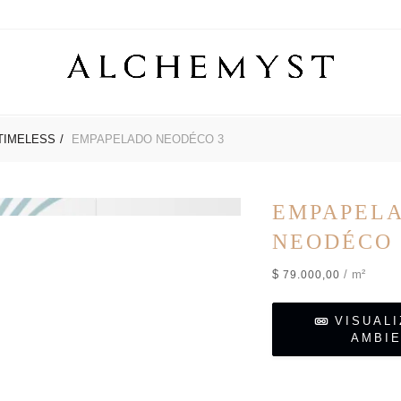
ROS
TIMELESS
SHOP ONLINE
EMPAPELADO NEODÉCO 3
PREGUNTAS FRECUENTES
CONTAC
EMPAPEL
NEODÉCO 
$
/ m²
79.000,00
VISUAL
AMBI