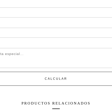
-Tratamiento ignífugo (re
CLASE B-s1,dO
-Tratamiento antibacteria
-Resistencia a la luz sol
-Resistencia al desgarro/ 
-Material plegable y de f
-Lavable con trapito húm
químicos.
CALCULAR
INSTALACION:
– Los paños se colocan 
para empapelados y sin 
PRODUCTOS RELACIONADOS