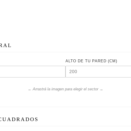
AGREGAR AL
INSTRUCTIVO
Todos los diseños public
obras protegidas por la 
URAL
Intelectual y el Conveni
reproducción total o parci
medio, sin autorización e
ALTO DE TU PARED (CM)
derechos, se encuentra p
DESCRIPCIÓN
← Arrastrá la imagen para elegir el sector →
PAPEL IMPORTADO U
-Empapelado importado t
ultra mate, sin rebote de 
 CUADRADOS
-Material ecofriendly, li
tintas ecológicas.