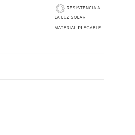
RESISTENCIA A
 CARRITO
LA LUZ SOLAR
MATERIAL PLEGABLE
ados en este sitio son
Ley 11.723 de Propiedad
o de Berna. Su
al, por cualquier
xpresa del titular de los
rohibida.
LTRA MATE
exturado superficie
luz.
bre de PVC fabricado con