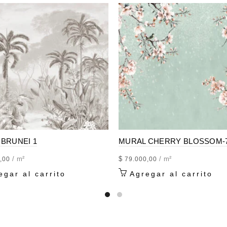
– Los paños se colocan j
un mejor acabo visual al
los paños.
– Uso interior, no apto p
con humedad en las supe
PRESENTACION:
-Se realizan en paños d
ancho según disponibilid
-Espesor 260 GR/ m2
BRUNEI 1
MURAL CHERRY BLOSSOM-
COMO COMPRAR
/ m²
$
/ m²
,00
79.000,00
egar al carrito
Agregar al carrito
CONSIDERACIONES 
Categorías:
EMPAPEL
PAPELES ILUSTRADO