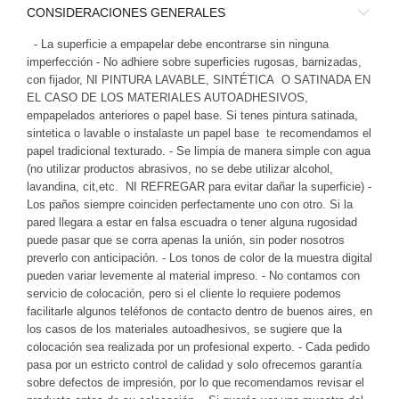
CONSIDERACIONES GENERALES
- La superficie a empapelar debe encontrarse sin ninguna
imperfección - No adhiere sobre superficies rugosas, barnizadas,
con fijador, NI PINTURA LAVABLE, SINTÉTICA O SATINADA EN
EL CASO DE LOS MATERIALES AUTOADHESIVOS,
empapelados anteriores o papel base. Si tenes pintura satinada,
sintetica o lavable o instalaste un papel base te recomendamos el
papel tradicional texturado. - Se limpia de manera simple con agua
(no utilizar productos abrasivos, no se debe utilizar alcohol,
lavandina, cit,etc. NI REFREGAR para evitar dañar la superficie) -
Los paños siempre coinciden perfectamente uno con otro. Si la
pared llegara a estar en falsa escuadra o tener alguna rugosidad
puede pasar que se corra apenas la unión, sin poder nosotros
preverlo con anticipación. - Los tonos de color de la muestra digital
pueden variar levemente al material impreso. - No contamos con
servicio de colocación, pero si el cliente lo requiere podemos
facilitarle algunos teléfonos de contacto dentro de buenos aires, en
los casos de los materiales autoadhesivos, se sugiere que la
colocación sea realizada por un profesional experto. - Cada pedido
pasa por un estricto control de calidad y solo ofrecemos garantía
sobre defectos de impresión, por lo que recomendamos revisar el