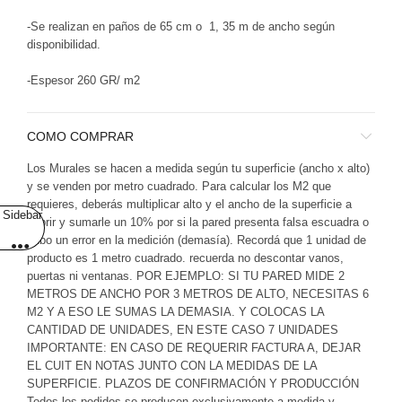
-Se realizan en paños de 65 cm o 1, 35 m de ancho según
disponibilidad.
-Espesor 260 GR/ m2
COMO COMPRAR
Los Murales se hacen a medida según tu superficie (ancho x alto)
y se venden por metro cuadrado. Para calcular los M2 que
requieres, deberás multiplicar alto y el ancho de la superficie a
Sidebar
cubrir y sumarle un 10% por si la pared presenta falsa escuadra o
hubo un error en la medición (demasía). Recordá que 1 unidad de
producto es 1 metro cuadrado. recuerda no descontar vanos,
puertas ni ventanas. POR EJEMPLO: SI TU PARED MIDE 2
METROS DE ANCHO POR 3 METROS DE ALTO, NECESITAS 6
M2 Y A ESO LE SUMAS LA DEMASIA. Y COLOCAS LA
CANTIDAD DE UNIDADES, EN ESTE CASO 7 UNIDADES
IMPORTANTE: EN CASO DE REQUERIR FACTURA A, DEJAR
EL CUIT EN NOTAS JUNTO CON LA MEDIDAS DE LA
SUPERFICIE. PLAZOS DE CONFIRMACIÓN Y PRODUCCIÓN
Todos los pedidos se producen exclusivamente a medida y