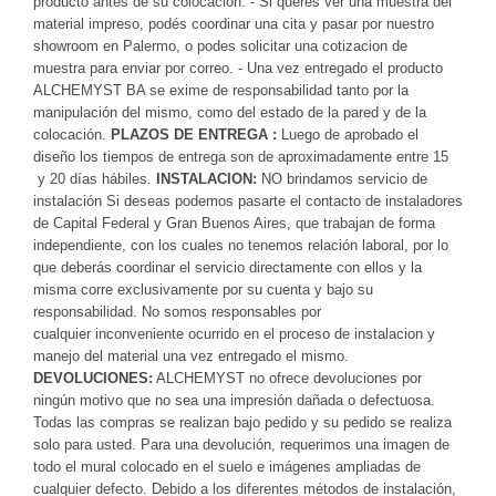
producto antes de su colocación. - Si querés ver una muestra del
material impreso, podés coordinar una cita y pasar por nuestro
showroom en Palermo, o podes solicitar una cotizacion de
muestra para enviar por correo. - Una vez entregado el producto
ALCHEMYST BA se exime de responsabilidad tanto por la
manipulación del mismo, como del estado de la pared y de la
colocación.
PLAZOS DE ENTREGA :
Luego de aprobado el
diseño los tiempos de entrega son de aproximadamente entre 15
y 20 días hábiles.
INSTALACION:
NO brindamos servicio de
instalación Si deseas podemos pasarte el contacto de instaladores
de Capital Federal y Gran Buenos Aires, que trabajan de forma
independiente, con los cuales no tenemos relación laboral, por lo
que deberás coordinar el servicio directamente con ellos y la
misma corre exclusivamente por su cuenta y bajo su
responsabilidad. No somos responsables por
cualquier inconveniente ocurrido en el proceso de instalacion y
manejo del material una vez entregado el mismo.
DEVOLUCIONES:
ALCHEMYST no ofrece devoluciones por
ningún motivo que no sea una impresión dañada o defectuosa.
Todas las compras se realizan bajo pedido y su pedido se realiza
solo para usted. Para una devolución, requerimos una imagen de
todo el mural colocado en el suelo e imágenes ampliadas de
cualquier defecto. Debido a los diferentes métodos de instalación,