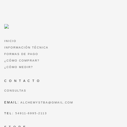
INICIO
INFORMACIÓN TÉCNICA
FORMAS DE PAGO
¿CÓMO COMPRAR?
¿CÓMO MEDIR?
C O N T A C T O
CONSULTAS
EMAIL:
ALCHEMYSTBA@GMAIL.COM
TEL:
54911-6995-2113