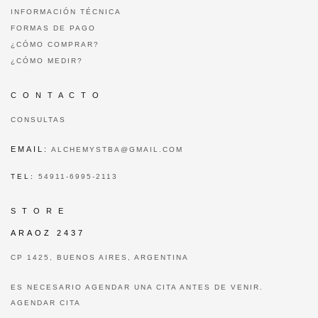
INFORMACIÓN TÉCNICA
FORMAS DE PAGO
¿CÓMO COMPRAR?
¿CÓMO MEDIR?
C O N T A C T O
CONSULTAS
EMAIL:
ALCHEMYSTBA@GMAIL.COM
TEL:
54911-6995-2113
S T O R E
ARAOZ 2437
CP 1425, BUENOS AIRES, ARGENTINA
ES NECESARIO AGENDAR UNA CITA ANTES DE VENIR.
AGENDAR CITA