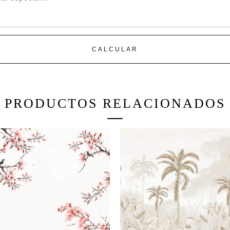
los paños.
– Uso interior, no apto p
con humedad en las supe
CALCULAR
PRESENTACION:
-Se realizan en paños d
ancho según disponibilid
PRODUCTOS RELACIONADOS
-Espesor 260 GR/ m2
COMO COMPRAR
CONSIDERACIONES 
Categorías:
MURALES
,
PAPELES ILUSTRADO