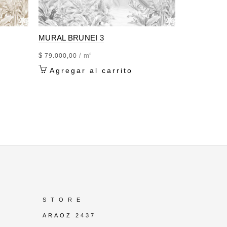
ATURE
MURAL BRUNEI 3
MURAL BR
$
/ m²
$
79.000,00
79.000,00
Agregar al carrito
Agrega
S T O R E
ARAOZ 2437