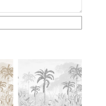
ara espacios
rficies.
e 65 cm o 1, 35 m de
ad.
GENERALES
S
,
SIGNATURE