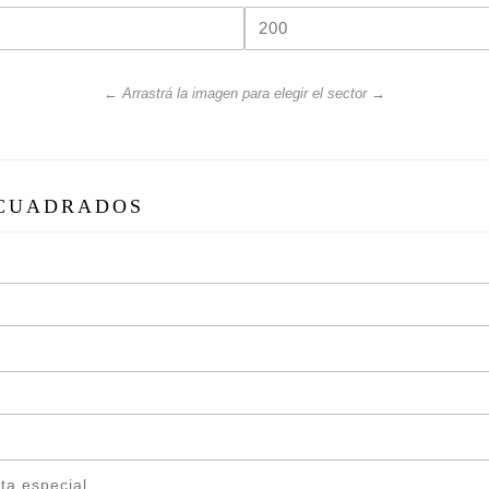
-Tratamiento ignífugo (re
CLASE B-s1,dO
-Tratamiento antibacteria
← Arrastrá la imagen para elegir el sector →
-Resistencia a la luz sol
-Resistencia al desgarro/ 
 CUADRADOS
-Material plegable y de f
-Lavable con trapito húm
químicos.
INSTALACION:
– Los paños se colocan 
para empapelados y sin 
– Los paños se colocan j
un mejor acabo visual al