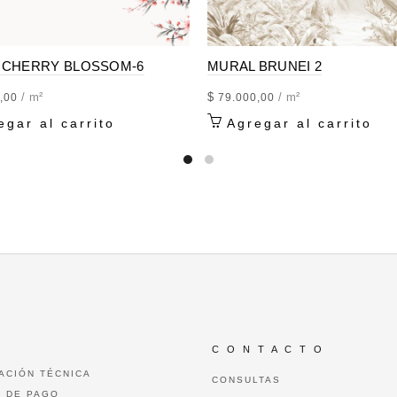
Etiqueta:
MURAL SIGN
 CHERRY BLOSSOM-6
MURAL BRUNEI 2
/ m²
$
/ m²
,00
79.000,00
egar al carrito
Agregar al carrito
C O N T A C T O
ACIÓN TÉCNICA
CONSULTAS
 DE PAGO