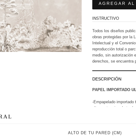
AGREGAR AL
INSTRUCTIVO
Todos los diseños public
obras protegidas por la 
Intelectual y el Conveni
reproducción total o parci
medio, sin autorización e
derechos, se encuentra p
DESCRIPCIÓN
PAPEL IMPORTADO U
-Empapelado importado t
ultra mate, sin rebote de 
URAL
-Material ecofriendly, li
tintas ecológicas.
ALTO DE TU PARED (CM)