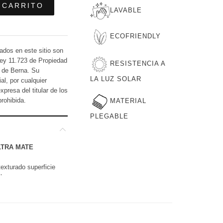
 CARRITO
LAVABLE
ECOFRIENDLY
ados en este sitio son
Ley 11.723 de Propiedad
RESISTENCIA A
o de Berna. Su
LA LUZ SOLAR
al, por cualquier
xpresa del titular de los
rohibida.
MATERIAL
PLEGABLE
LTRA MATE
exturado superficie
luz.
bre de PVC fabricado con