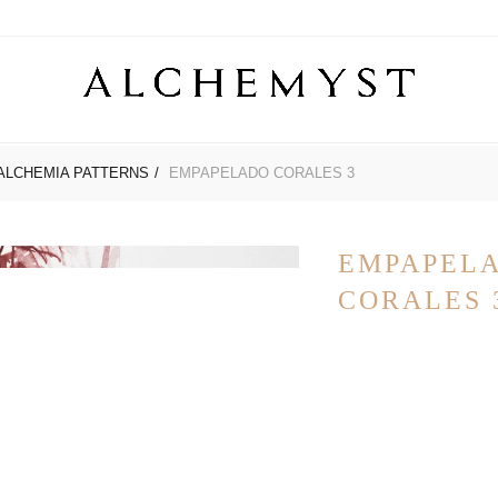
ROS
ALCHEMIA PATTERNS
SHOP ONLINE
EMPAPELADO CORALES 3
PREGUNTAS FRECUENTES
CONTAC
EMPAPEL
CORALES 
$
/ m²
79.000,00
VISUAL
AMBI