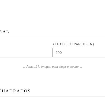
AGREGAR AL
INSTRUCTIVO
Todos los diseños public
URAL
obras protegidas por la 
Intelectual y el Conveni
reproducción total o parci
ALTO DE TU PARED (CM)
medio, sin autorización e
derechos, se encuentra p
DESCRIPCIÓN
← Arrastrá la imagen para elegir el sector →
PAPEL IMPORTADO U
-Empapelado importado t
ultra mate, sin rebote de 
 CUADRADOS
-Material ecofriendly, li
tintas ecológicas.