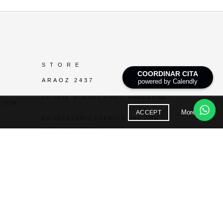
GENERALES
 PATTERNS
,
ELES ILUSTRADOS
S T O R E
COORDINAR CITA
ARAOZ 2437
powered by Calendly
CP 1425, BUENOS AIRES, ARGENTINA
.COM
More info
ACCEPT
ES NECESARIO AGENDAR UNA CITA
ANTES DE VENIR.
AGENDAR CITA
AGREGAR AL CARRITO