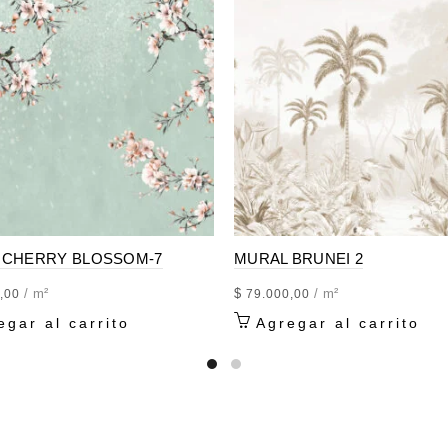
INSTALACION:
– Los paños se colocan 
para empapelados y sin 
– Los paños se colocan j
un mejor acabo visual al
los paños.
– Uso interior, no apto p
con humedad en las supe
 CHERRY BLOSSOM-7
MURAL BRUNEI 2
PRESENTACION:
/ m²
$
/ m²
,00
79.000,00
-Se realizan en paños d
egar al carrito
Agregar al carrito
ancho según disponibilid
-Espesor 260 GR/ m2
COMO COMPRAR