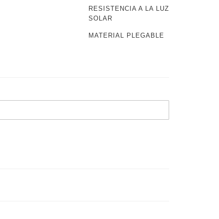
RESISTENCIA A LA LUZ
 CARRITO
SOLAR
MATERIAL PLEGABLE
ados en este sitio son
Ley 11.723 de Propiedad
o de Berna. Su
al, por cualquier
xpresa del titular de los
rohibida.
LTRA MATE
exturado superficie
luz.
bre de PVC fabricado con