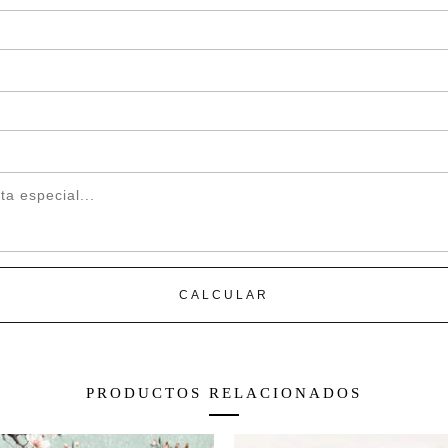
-–
Tratamiento ignífugo
CLASE B-s1,dO ( norma
CLASE A ( norma-EE.UU
-Tratamiento antibacteria
-Resistencia a la luz sol
-Resistencia al desgarro/ 
-Material plegable y de f
-Lavable con trapito húm
químicos.
CALCULAR
– Pared requerida: pinta
en color claro preferent
óxido, con terminación 
PRODUCTOS RELACIONADOS
*Ver sección de prepara
detalles.*