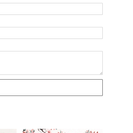
(retardante de fuego)
 europea)
)
l
ar
alto transito
ácil manipulación
edo sin productos
da de forma uniforme,
emente, sin manchas ni
mate o satinada suave.
ción de pared para más