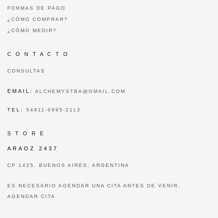
FORMAS DE PAGO
¿CÓMO COMPRAR?
¿CÓMO MEDIR?
C O N T A C T O
CONSULTAS
EMAIL:
ALCHEMYSTBA@GMAIL.COM
TEL:
54911-6995-2113
S T O R E
ARAOZ 2437
CP 1425, BUENOS AIRES, ARGENTINA
ES NECESARIO AGENDAR UNA CITA ANTES DE VENIR.
AGENDAR CITA